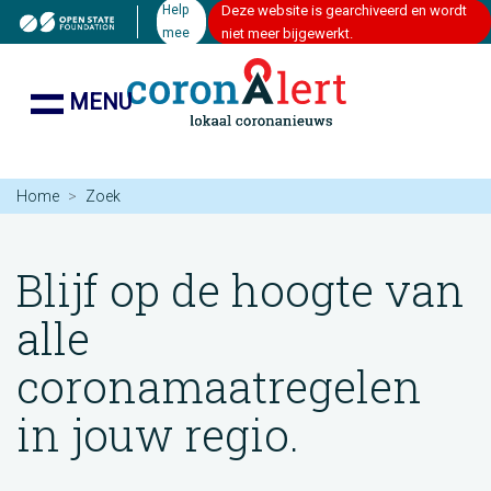
Help
Deze website is gearchiveerd en wordt
mee
niet meer bijgewerkt.
MENU
Home
Zoek
Blijf op de hoogte van
alle
coronamaatregelen
in jouw regio.