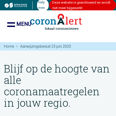
Help
Deze website is gearchiveerd en wordt
mee
niet meer bijgewerkt.
MENU
Home
Aanwijzingsbesluit 23 juni 2020
Blijf op de hoogte van
alle
coronamaatregelen
in jouw regio.