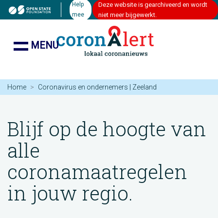
Help
Deze website is gearchiveerd en wordt
mee
niet meer bijgewerkt.
MENU
Home
Coronavirus en ondernemers | Zeeland
Blijf op de hoogte van
alle
coronamaatregelen
in jouw regio.