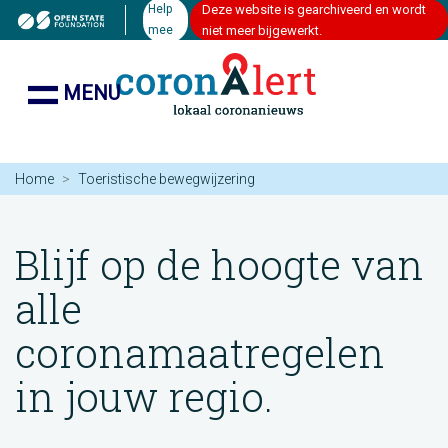
Help
Deze website is gearchiveerd en wordt
mee
niet meer bijgewerkt.
MENU
Home
Toeristische bewegwijzering
Blijf op de hoogte van
alle
coronamaatregelen
in jouw regio.