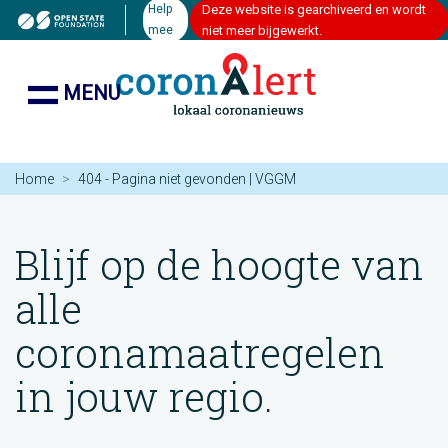
Help
Deze website is gearchiveerd en wordt
mee
niet meer bijgewerkt.
MENU
Home
404 - Pagina niet gevonden | VGGM
Blijf op de hoogte van
alle
coronamaatregelen
in jouw regio.