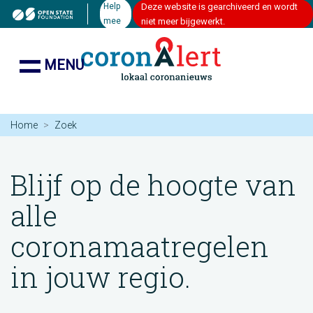
Help
Deze website is gearchiveerd en wordt
mee
niet meer bijgewerkt.
MENU
Home
Zoek
Blijf op de hoogte van
alle
coronamaatregelen
in jouw regio.