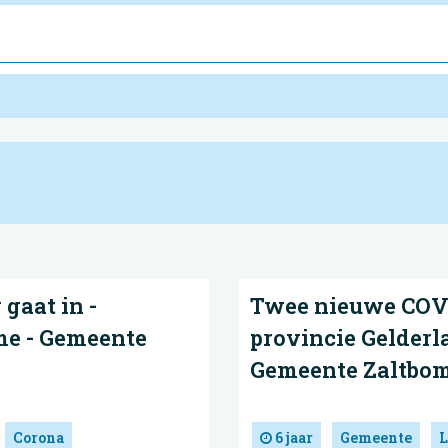
 gaat in -
Twee nieuwe COVI
me - Gemeente
provincie Gelderl
Gemeente Zaltbo
Corona
6 jaar
Gemeente
L