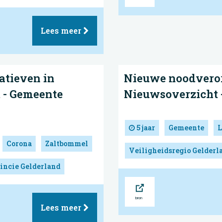
Lees meer
iatieven in
Nieuwe noodveror
t - Gemeente
Nieuwsoverzicht 
5 jaar
Gemeente
L
Corona
Zaltbommel
Veiligheidsregio Gelderl
incie Gelderland
Bron
Lees meer