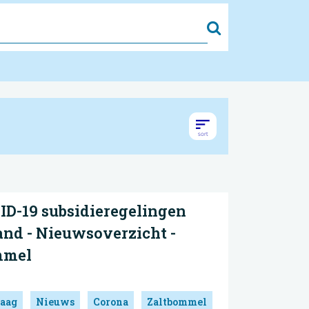
Zoek
D-19 subsidieregelingen
and - Nieuwsoverzicht -
mmel
aag
Nieuws
Corona
Zaltbommel