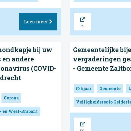
Bron
Lees meer
mondkapje bij uw
Gemeentelijke bi
 en andere
vergaderingen ge
ronavirus (COVID-
- Gemeente Zaltb
sdrecht
6 jaar
Gemeente
L
Corona
Veiligheidsregio Gelderl
- en West-Brabant
Bron