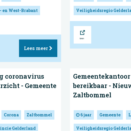
- en West-Brabant
Veiligheidsregio Gelderl
Bron
Lees meer
g coronavirus
Gemeentekantoor 
rzicht - Gemeente
bereikbaar - Nieu
Zaltbommel
Corona
Zaltbommel
6 jaar
Gemeente
L
incie Gelderland
Veiligheidsregio Gelderl