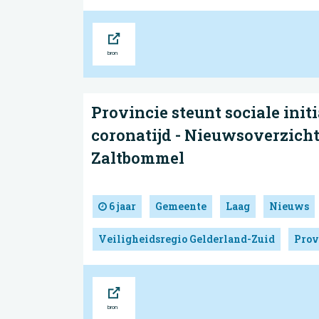
Bron
Provincie steunt sociale init
coronatijd - Nieuwsoverzich
Zaltbommel
6 jaar
Gemeente
Laag
Nieuws
Veiligheidsregio Gelderland-Zuid
Prov
Bron