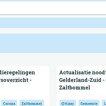
dieregelingen
Actualisatie noo
soverzicht -
Gelderland-Zuid 
Zaltbommel
Corona
Zaltbommel
6 jaar
Gemeente
L