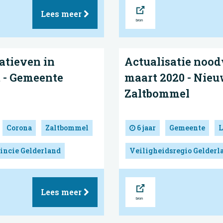
Bron
Lees meer
iatieven in
Actualisatie noo
t - Gemeente
maart 2020 - Nie
Zaltbommel
Corona
Zaltbommel
6 jaar
Gemeente
L
incie Gelderland
Veiligheidsregio Gelderl
Bron
Lees meer