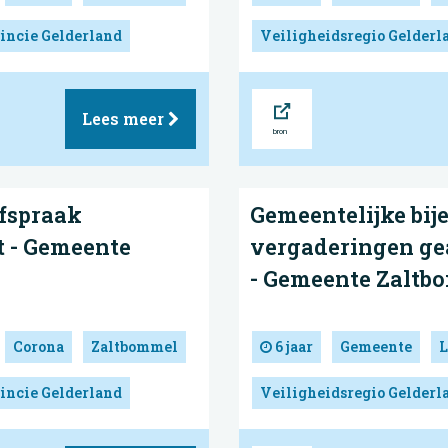
incie Gelderland
Veiligheidsregio Gelderl
Bron
Lees meer
fspraak
Gemeentelijke bi
t - Gemeente
vergaderingen ge
- Gemeente Zaltb
Corona
Zaltbommel
6 jaar
Gemeente
L
incie Gelderland
Veiligheidsregio Gelderl