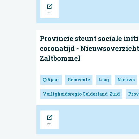
Bron
Provincie steunt sociale init
coronatijd - Nieuwsoverzich
Zaltbommel
6 jaar
Gemeente
Laag
Nieuws
Veiligheidsregio Gelderland-Zuid
Prov
Bron