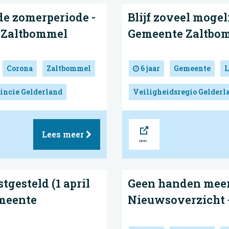
de zomerperiode -
Blijf zoveel mogel
 Zaltbommel
Gemeente Zaltbo
Corona
Zaltbommel
6 jaar
Gemeente
L
incie Gelderland
Veiligheidsregio Gelderl
Bron
Lees meer
gesteld (1 april
Geen handen meer
emeente
Nieuwsoverzicht 