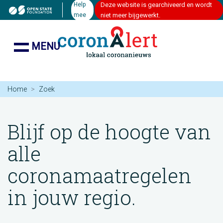
Help
Deze website is gearchiveerd en wordt
mee
niet meer bijgewerkt.
MENU
Home
Zoek
Blijf op de hoogte van
alle
coronamaatregelen
in jouw regio.