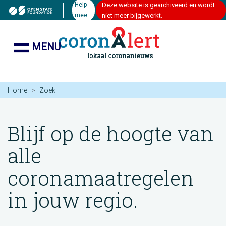
Help
Deze website is gearchiveerd en wordt
mee
niet meer bijgewerkt.
MENU
Home
Zoek
Blijf op de hoogte van
alle
coronamaatregelen
in jouw regio.