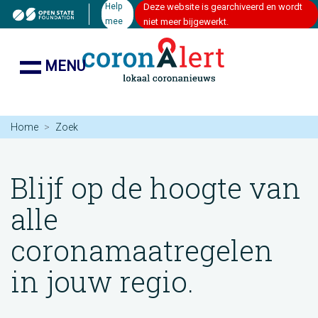
Help
Deze website is gearchiveerd en wordt
mee
niet meer bijgewerkt.
MENU
Home
Zoek
Blijf op de hoogte van
alle
coronamaatregelen
in jouw regio.