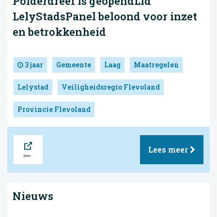
Polderdreef is geopendLid
LelyStadsPanel beloond voor inzet
en betrokkenheid
3 jaar
Gemeente
Laag
Maatregelen
Lelystad
Veiligheidsregio Flevoland
Provincie Flevoland
Bron
Lees meer
Nieuws