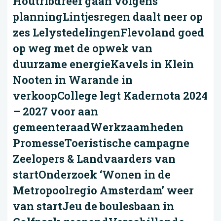
Houtribdreef gaan volgens
planningLintjesregen daalt neer op
zes LelystedelingenFlevoland goed
op weg met de opwek van
duurzame energieKavels in Klein
Nooten in Warande in
verkoopCollege legt Kadernota 2024
– 2027 voor aan
gemeenteraadWerkzaamheden
PromesseToeristische campagne
Zeelopers & Landvaarders van
startOnderzoek ‘Wonen in de
Metropoolregio Amsterdam’ weer
van startJeu de boulesbaan in