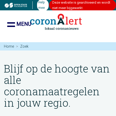
Help
Deze website is gearchiveerd en wordt
mee
niet meer bijgewerkt.
MENU
Home
Zoek
Blijf op de hoogte van
alle
coronamaatregelen
in jouw regio.