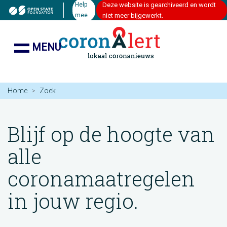
Help
Deze website is gearchiveerd en wordt
mee
niet meer bijgewerkt.
MENU
Home
Zoek
Blijf op de hoogte van
alle
coronamaatregelen
in jouw regio.