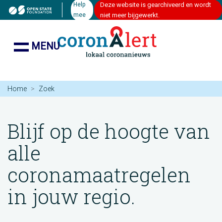
Help
Deze website is gearchiveerd en wordt
mee
niet meer bijgewerkt.
MENU
Home
Zoek
Blijf op de hoogte van
alle
coronamaatregelen
in jouw regio.