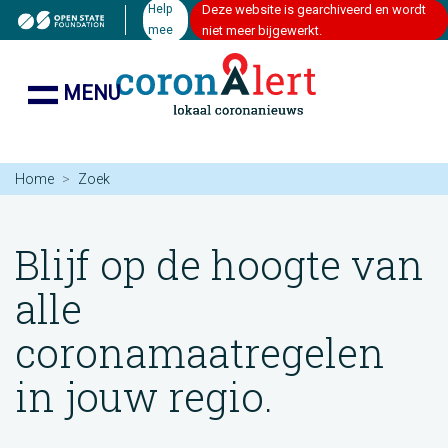
Help
Deze website is gearchiveerd en wordt
mee
niet meer bijgewerkt.
MENU
Home
Zoek
Blijf op de hoogte van
alle
coronamaatregelen
in jouw regio.