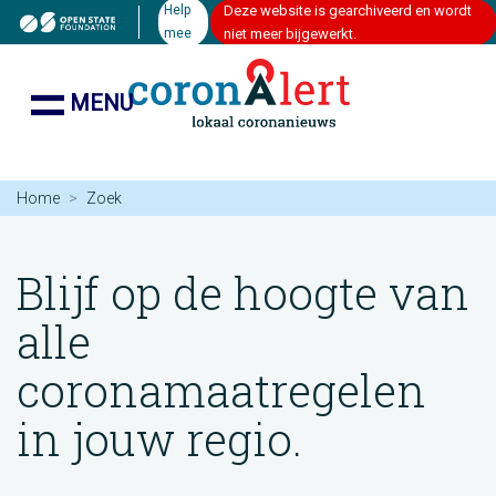
Help
Deze website is gearchiveerd en wordt
mee
niet meer bijgewerkt.
MENU
Home
Zoek
Blijf op de hoogte van
alle
coronamaatregelen
in jouw regio.