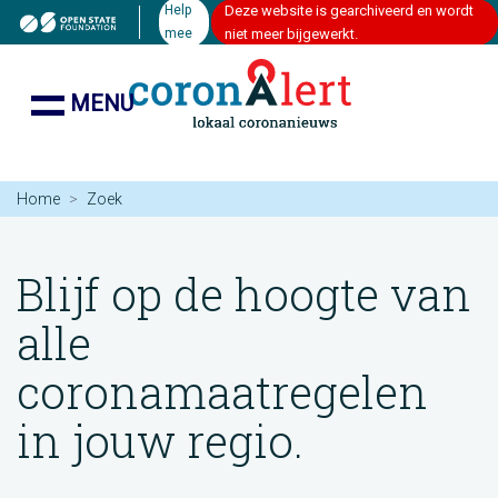
Help
Deze website is gearchiveerd en wordt
mee
niet meer bijgewerkt.
MENU
Home
Zoek
Blijf op de hoogte van
alle
coronamaatregelen
in jouw regio.