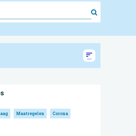
Zoek
es
Laag
Maatregelen
Corona