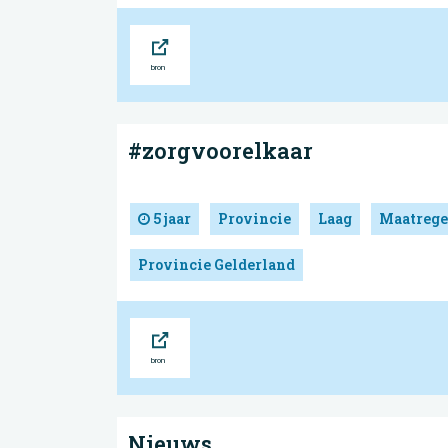
Bron
#zorgvoorelkaar
5 jaar
Provincie
Laag
Maatrege
Provincie Gelderland
Bron
Nieuws