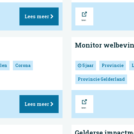
Bron
Lees meer
Monitor welbevi
len
Corona
5 jaar
Provincie
Provincie Gelderland
Bron
Lees meer
Gelderse impactm