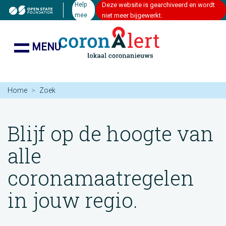
Help
Deze website is gearchiveerd en wordt
mee
niet meer bijgewerkt.
MENU
Home
Zoek
Blijf op de hoogte van
alle
coronamaatregelen
in jouw regio.