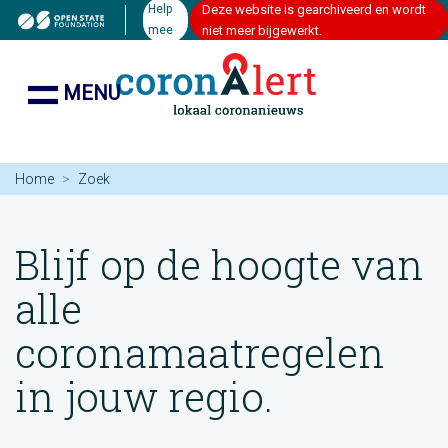
Help
Deze website is gearchiveerd en wordt
mee
niet meer bijgewerkt.
MENU
Home
Zoek
Blijf op de hoogte van
alle
coronamaatregelen
in jouw regio.