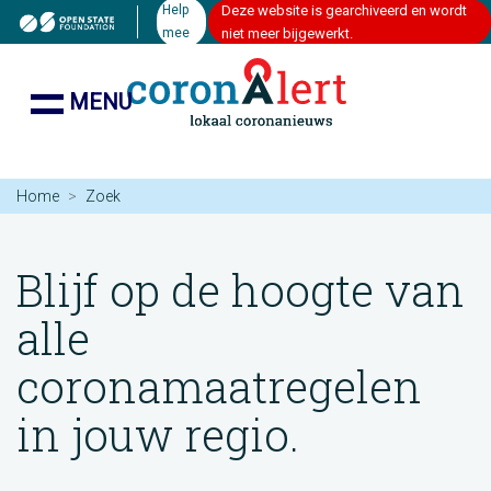
Help
Deze website is gearchiveerd en wordt
mee
niet meer bijgewerkt.
MENU
Home
Zoek
Blijf op de hoogte van
alle
coronamaatregelen
in jouw regio.