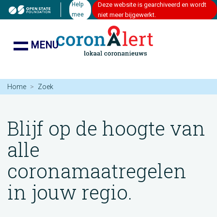
Help
Deze website is gearchiveerd en wordt
mee
niet meer bijgewerkt.
MENU
Home
Zoek
Blijf op de hoogte van
alle
coronamaatregelen
in jouw regio.