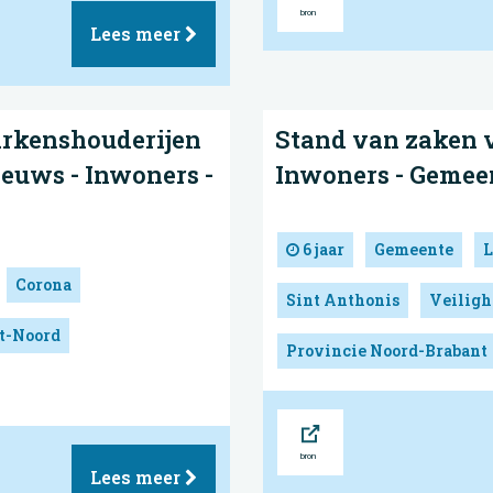
Lees meer
arkenshouderijen
Stand van zaken v
ieuws - Inwoners -
Inwoners - Gemee
6 jaar
Gemeente
L
Corona
Sint Anthonis
Veiligh
nt-Noord
Provincie Noord-Brabant
Bron
Lees meer