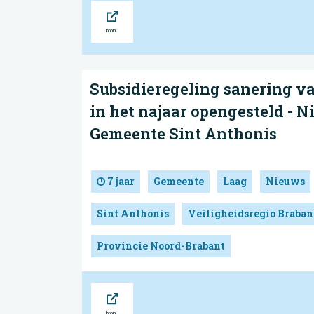
Bron
Subsidieregeling sanering v
in het najaar opengesteld - N
Gemeente Sint Anthonis
7 jaar
Gemeente
Laag
Nieuws
Sint Anthonis
Veiligheidsregio Braba
Provincie Noord-Brabant
Bron