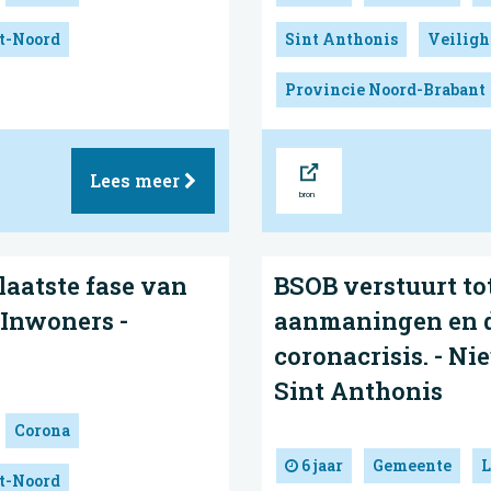
nt-Noord
Sint Anthonis
Veiligh
Provincie Noord-Brabant
Bron
Lees meer
aatste fase van
BSOB verstuurt to
 Inwoners -
aanmaningen en 
coronacrisis. - N
Sint Anthonis
Corona
6 jaar
Gemeente
L
nt-Noord