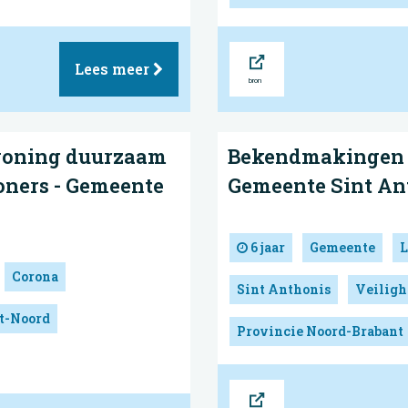
Bron
Lees meer
woning duurzaam
Bekendmakingen w
woners - Gemeente
Gemeente Sint An
6 jaar
Gemeente
L
Corona
Sint Anthonis
Veiligh
nt-Noord
Provincie Noord-Brabant
Bron