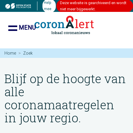
Help
Deze website is gearchiveerd en wordt
mee
niet meer bijgewerkt.
MENU
Home
Zoek
Blijf op de hoogte van
alle
coronamaatregelen
in jouw regio.