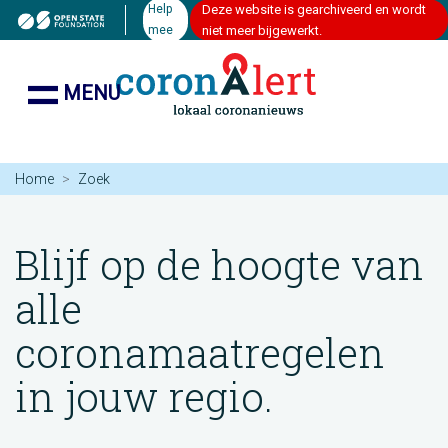
Help
Deze website is gearchiveerd en wordt
mee
niet meer bijgewerkt.
MENU
Home
Zoek
Blijf op de hoogte van
alle
coronamaatregelen
in jouw regio.