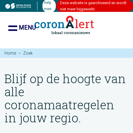
Help
Deze website is gearchiveerd en wordt
mee
niet meer bijgewerkt.
MENU
Home
Zoek
Blijf op de hoogte van
alle
coronamaatregelen
in jouw regio.