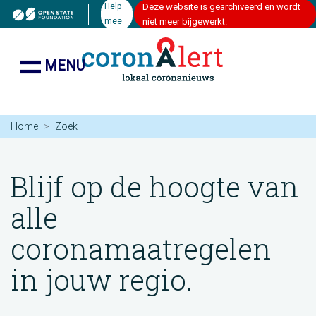
Help
Deze website is gearchiveerd en wordt
mee
niet meer bijgewerkt.
MENU
Home
Zoek
Blijf op de hoogte van
alle
coronamaatregelen
in jouw regio.