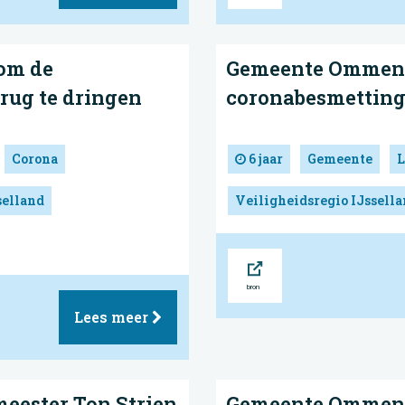
om de
Gemeente Ommen: 
erug te dringen
coronabesmettin
Corona
6 jaar
Gemeente
L
selland
Veiligheidsregio IJssell
Bron
Lees meer
meester Ton Strien
Gemeente Ommen: 