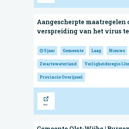
Aangescherpte maatregelen 
verspreiding van het virus t
5 jaar
Gemeente
Laag
Nieuws
Zwartewaterland
Veiligheidsregio IJs
Provincie Overijssel
Bron
Gemeente Olst-Wijhe | Burge