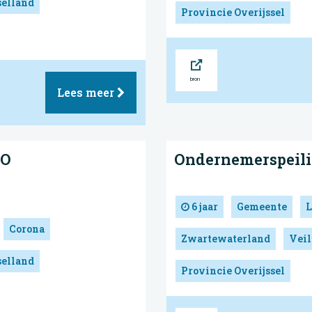
selland
Provincie Overijssel
Bron
Lees meer
MO
Ondernemerspeili
6 jaar
Gemeente
L
Corona
Zwartewaterland
Veil
selland
Provincie Overijssel