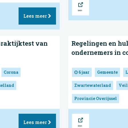
Bron
Lees meer
praktijktest van
Regelingen en hul
ondernemers in co
Corona
6 jaar
Gemeente
L
selland
Zwartewaterland
Veil
Provincie Overijssel
Bron
Lees meer