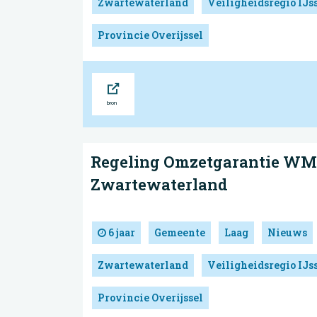
Zwartewaterland
Veiligheidsregio IJs
Provincie Overijssel
Bron
Regeling Omzetgarantie W
Zwartewaterland
6 jaar
Gemeente
Laag
Nieuws
Zwartewaterland
Veiligheidsregio IJs
Provincie Overijssel