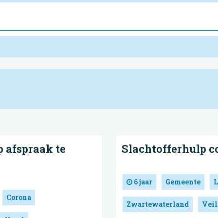
p afspraak te
Slachtofferhulp c
6 jaar
Gemeente
L
Corona
Zwartewaterland
Veil