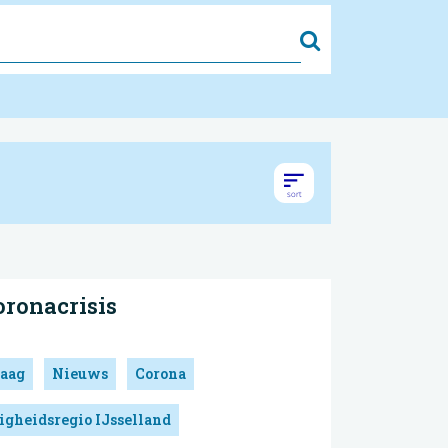
Zoek
oronacrisis
aag
Nieuws
Corona
igheidsregio IJsselland