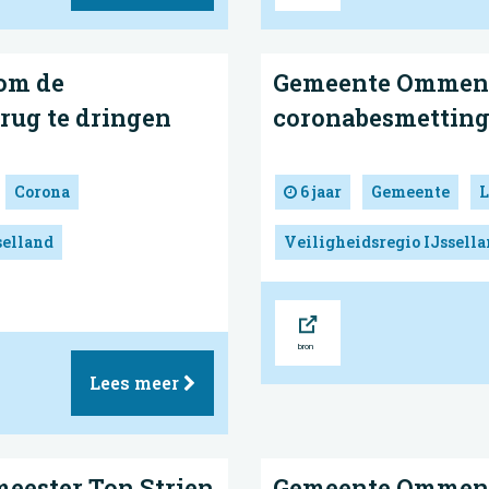
om de
Gemeente Ommen: 
erug te dringen
coronabesmettin
Corona
6 jaar
Gemeente
L
selland
Veiligheidsregio IJssell
Bron
Lees meer
meester Ton Strien
Gemeente Ommen: 