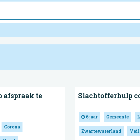
p afspraak te
Slachtofferhulp c
6 jaar
Gemeente
L
Corona
Zwartewaterland
Veil