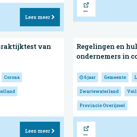
Bron
Lees meer
praktijktest van
Regelingen en hul
ondernemers in co
Corona
6 jaar
Gemeente
L
selland
Zwartewaterland
Veil
Provincie Overijssel
Bron
Lees meer