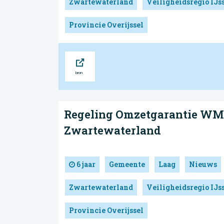
Zwartewaterland
Veiligheidsregio IJs
Provincie Overijssel
Bron
Regeling Omzetgarantie W
Zwartewaterland
6 jaar
Gemeente
Laag
Nieuws
Zwartewaterland
Veiligheidsregio IJs
Provincie Overijssel