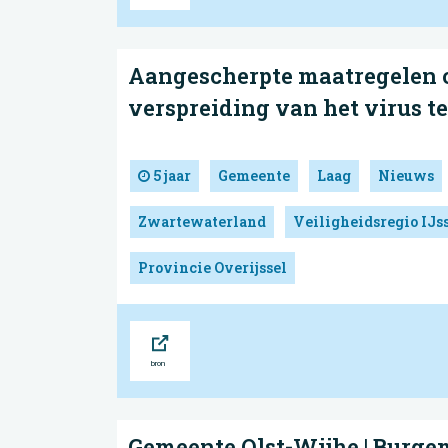
Aangescherpte maatregelen 
verspreiding van het virus t
5 jaar
Gemeente
Laag
Nieuws
Zwartewaterland
Veiligheidsregio IJs
Provincie Overijssel
Bron
Gemeente Olst-Wijhe | Burge