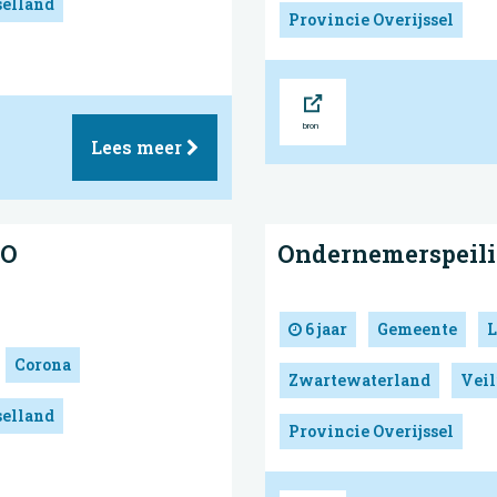
selland
Provincie Overijssel
Bron
Lees meer
MO
Ondernemerspeili
6 jaar
Gemeente
L
Corona
Zwartewaterland
Veil
selland
Provincie Overijssel