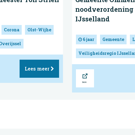
noodverordening 
IJsselland
Corona
Olst-Wijhe
6 jaar
Gemeente
L
Overijssel
Veiligheidsregio IJssell
Lees meer
Bron