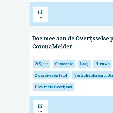
Bron
Doe mee aan de Overijsselse 
CoronaMelder
5 jaar
Gemeente
Laag
Nieuws
Zwartewaterland
Veiligheidsregio IJs
Provincie Overijssel
Bron