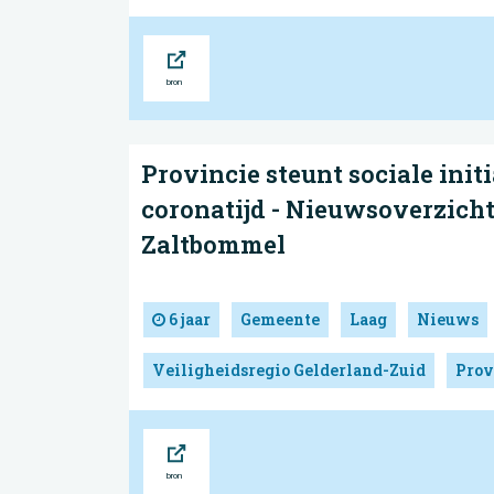
Bron
Provincie steunt sociale init
coronatijd - Nieuwsoverzich
Zaltbommel
6 jaar
Gemeente
Laag
Nieuws
Veiligheidsregio Gelderland-Zuid
Prov
Bron