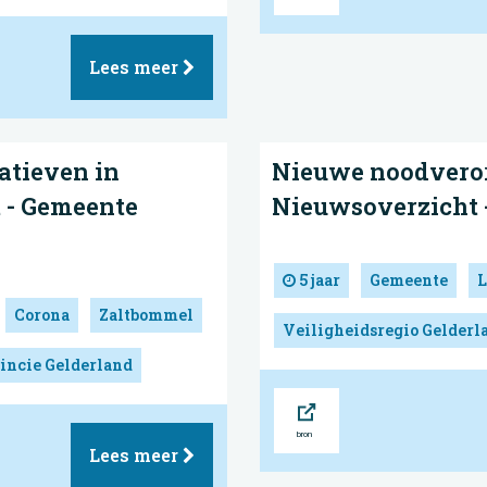
Lees meer
iatieven in
Nieuwe noodveror
t - Gemeente
Nieuwsoverzicht 
5 jaar
Gemeente
L
Corona
Zaltbommel
Veiligheidsregio Gelderl
incie Gelderland
Bron
Lees meer