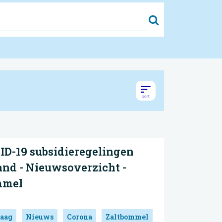
Zoek
D-19 subsidieregelingen
and - Nieuwsoverzicht -
mmel
aag
Nieuws
Corona
Zaltbommel