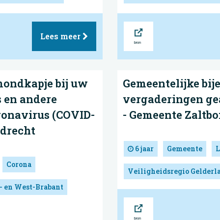
Bron
Lees meer
mondkapje bij uw
Gemeentelijke bi
 en andere
vergaderingen ge
ronavirus (COVID-
- Gemeente Zaltb
sdrecht
6 jaar
Gemeente
L
Corona
Veiligheidsregio Gelderl
- en West-Brabant
Bron