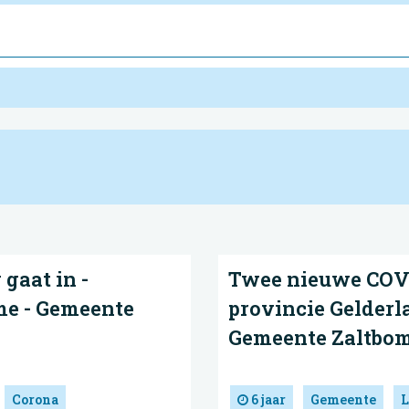
 gaat in -
Twee nieuwe COVI
me - Gemeente
provincie Gelderl
Gemeente Zaltbo
Corona
6 jaar
Gemeente
L