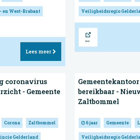
- en West-Brabant
Veiligheidsregio Gelderl
Bron
Lees meer
g coronavirus
Gemeentekantoor 
rzicht - Gemeente
bereikbaar - Nieu
Zaltbommel
Corona
Zaltbommel
6 jaar
Gemeente
L
incie Gelderland
Veiligheidsregio Gelderl