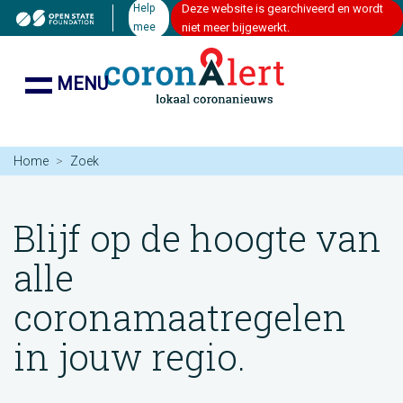
Help
Deze website is gearchiveerd en wordt
mee
niet meer bijgewerkt.
MENU
Home
Zoek
Blijf op de hoogte van
alle
coronamaatregelen
in jouw regio.