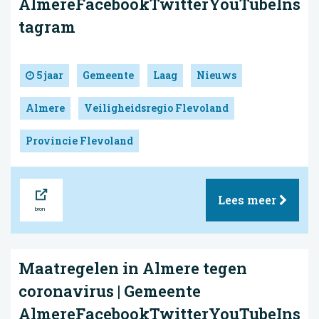
AlmereFacebookTwitterYouTubeIns
tagram
5 jaar
Gemeente
Laag
Nieuws
Almere
Veiligheidsregio Flevoland
Provincie Flevoland
Bron
Lees meer
Maatregelen in Almere tegen
coronavirus | Gemeente
AlmereFacebookTwitterYouTubeIns