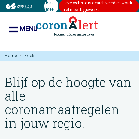
Help
Deze website is gearchiveerd en wordt
mee
niet meer bijgewerkt.
MENU
Home
Zoek
Blijf op de hoogte van
alle
coronamaatregelen
in jouw regio.