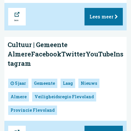
Bron
Lees meer
Cultuur | Gemeente
AlmereFacebookTwitterYouTubeIns
tagram
5 jaar
Gemeente
Laag
Nieuws
Almere
Veiligheidsregio Flevoland
Provincie Flevoland
Bron