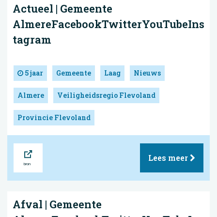
Actueel | Gemeente
AlmereFacebookTwitterYouTubeIns
tagram
5 jaar
Gemeente
Laag
Nieuws
Almere
Veiligheidsregio Flevoland
Provincie Flevoland
Bron
Lees meer
Afval | Gemeente