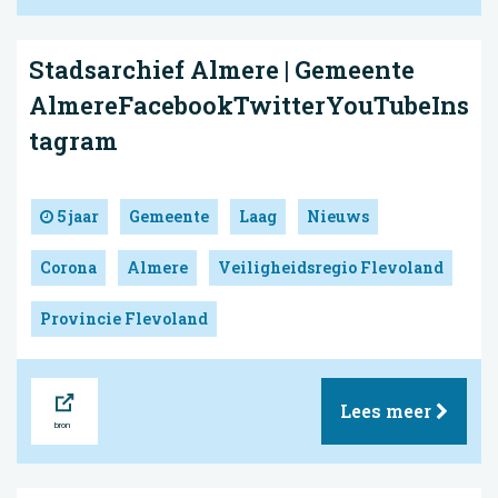
Stadsarchief Almere | Gemeente
AlmereFacebookTwitterYouTubeIns
tagram
5 jaar
Gemeente
Laag
Nieuws
Corona
Almere
Veiligheidsregio Flevoland
Provincie Flevoland
Bron
Lees meer