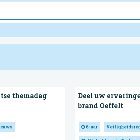
ntse themadag
Deel uw ervaringe
brand Oeffelt
ieuws
6 jaar
Veiligheidsre