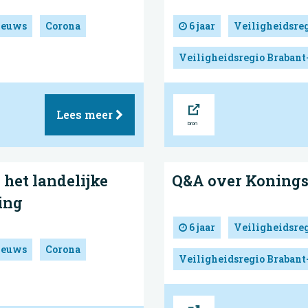
ieuws
Corona
6 jaar
Veiligheidsre
Veiligheidsregio Brabant
Bron
Lees meer
het landelijke
Q&A over Koning
ing
6 jaar
Veiligheidsre
ieuws
Corona
Veiligheidsregio Brabant
Bron