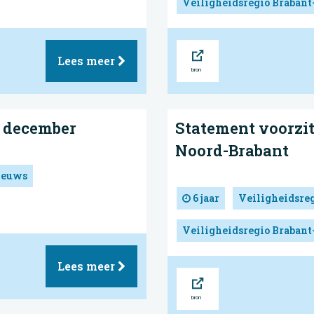
Veiligheidsregio Brabant
Bron
Lees meer
2 december
Statement voorzitt
Noord-Brabant
ieuws
6 jaar
Veiligheidsre
Veiligheidsregio Brabant
Lees meer
Bron