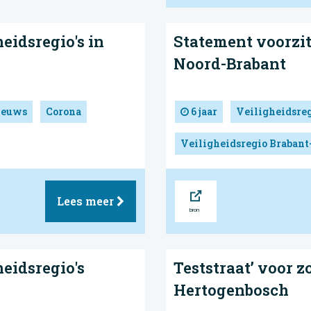
eidsregio's in
Statement voorzitt
Noord-Brabant
ieuws
Corona
6 jaar
Veiligheidsre
Veiligheidsregio Brabant
Bron
Lees meer
heidsregio's
Teststraat’ voor z
Hertogenbosch