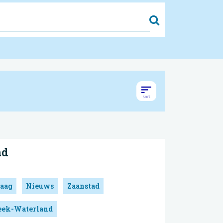
Zoek
ad
aag
Nieuws
Zaanstad
reek-Waterland