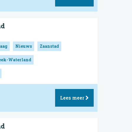
ad
aag
Nieuws
Zaanstad
reek-Waterland
Lees meer
ad