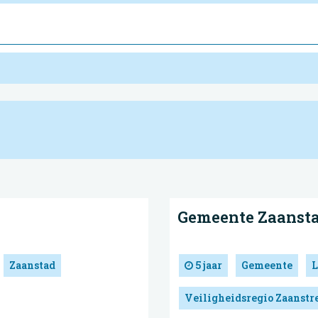
Gemeente Zaanst
Zaanstad
5 jaar
Gemeente
L
Veiligheidsregio Zaanst