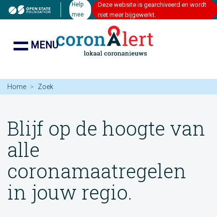
Help
Deze website is gearchiveerd en wordt
mee
niet meer bijgewerkt.
MENU
Home
Zoek
Blijf op de hoogte van
alle
coronamaatregelen
in jouw regio.