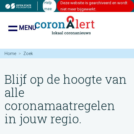
Help
Deze website is gearchiveerd en wordt
mee
niet meer bijgewerkt.
MENU
Home
Zoek
Blijf op de hoogte van
alle
coronamaatregelen
in jouw regio.