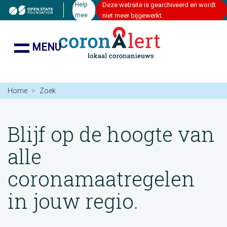
Help
Deze website is gearchiveerd en wordt
mee
niet meer bijgewerkt.
MENU
Home
Zoek
Blijf op de hoogte van
alle
coronamaatregelen
in jouw regio.