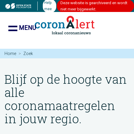
Help
Deze website is gearchiveerd en wordt
mee
niet meer bijgewerkt.
MENU
Home
Zoek
Blijf op de hoogte van
alle
coronamaatregelen
in jouw regio.