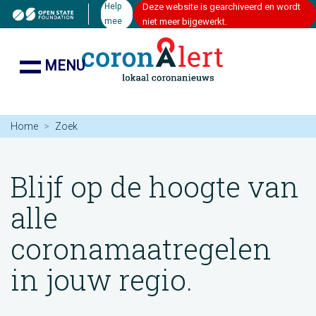
Help
Deze website is gearchiveerd en wordt
mee
niet meer bijgewerkt.
MENU
Home
Zoek
Blijf op de hoogte van
alle
coronamaatregelen
in jouw regio.