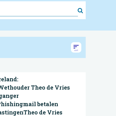
Zoek
eland:
ethouder Theo de Vries
ganger
hishingmail betalen
astingenTheo de Vries