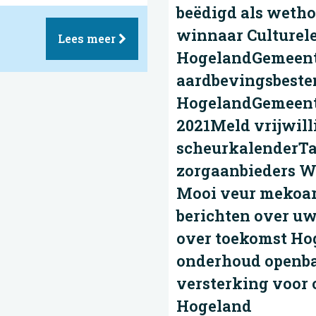
beëdigd als wet
winnaar Culturele
Lees meer
HogelandGemeente
aardbevingsbeste
HogelandGemeente
2021Meld vrijwilli
scheurkalenderTa
zorgaanbieders 
Mooi veur mekoar
berichten over uw
over toekomst Ho
onderhoud openb
versterking voor
Hogeland