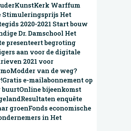
houderKunstKerk Warffum
 Stimuleringsprijs Het
gids 2020-2021 Start bouw
ndige Dr. Damschool Het
 presenteert begroting
gers aan voor de digitale
rieven 2021 voor
WmoModder van de weg?
!Gratis e-mailabonnement op
 buurtOnline bijeenkomst
gelandResultaten enquête
aar groenFonds economische
 ondernemers in Het