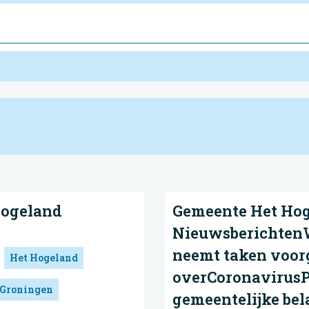
Hogeland
Gemeente Het Hog
NieuwsberichtenW
neemt taken voor
Het Hogeland
overCoronavirusP
 Groningen
gemeentelijke bel