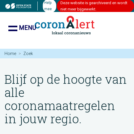
Help
Deze website is gearchiveerd en wordt
mee
niet meer bijgewerkt.
MENU
Home
Zoek
Blijf op de hoogte van
alle
coronamaatregelen
in jouw regio.