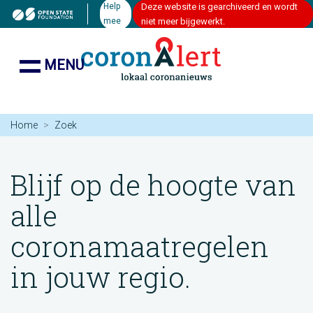
Help
Deze website is gearchiveerd en wordt
mee
niet meer bijgewerkt.
MENU
Home
Zoek
Blijf op de hoogte van
alle
coronamaatregelen
in jouw regio.