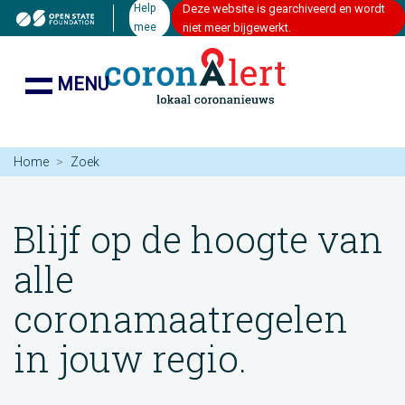
Help
Deze website is gearchiveerd en wordt
mee
niet meer bijgewerkt.
MENU
Home
Zoek
Blijf op de hoogte van
alle
coronamaatregelen
in jouw regio.