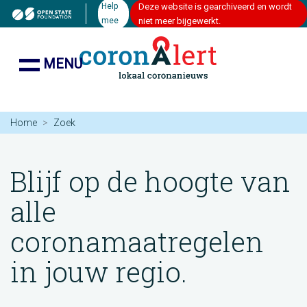
Help
Deze website is gearchiveerd en wordt
mee
niet meer bijgewerkt.
MENU
Home
Zoek
Blijf op de hoogte van
alle
coronamaatregelen
in jouw regio.