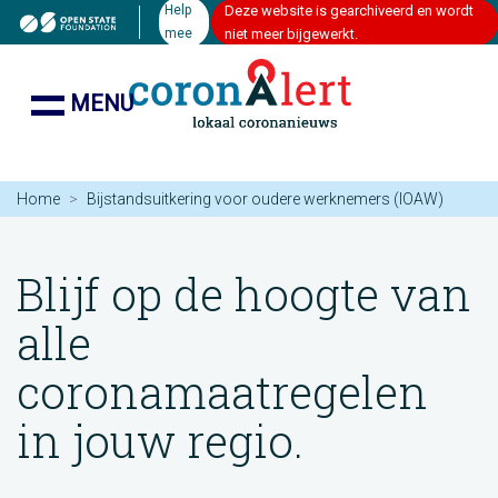
Help
Deze website is gearchiveerd en wordt
mee
niet meer bijgewerkt.
MENU
Home
Bijstandsuitkering voor oudere werknemers (IOAW)
Blijf op de hoogte van
alle
coronamaatregelen
in jouw regio.