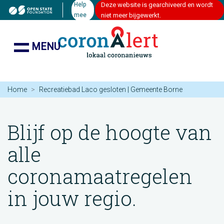
Help
Deze website is gearchiveerd en wordt
mee
niet meer bijgewerkt.
MENU
Home
Recreatiebad Laco gesloten | Gemeente Borne
Blijf op de hoogte van
alle
coronamaatregelen
in jouw regio.