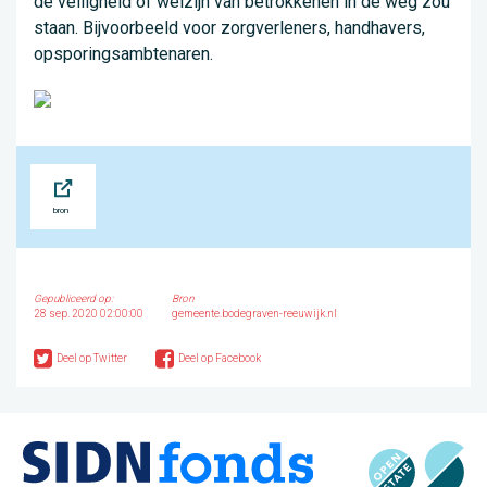
de veiligheid of welzijn van betrokkenen in de weg zou
staan. Bijvoorbeeld voor zorgverleners, handhavers,
opsporingsambtenaren.
Bron
Gepubliceerd op:
Bron
28 sep. 2020 02:00:00
gemeente.bodegraven-reeuwijk.nl
Deel op Twitter
Deel op Facebook