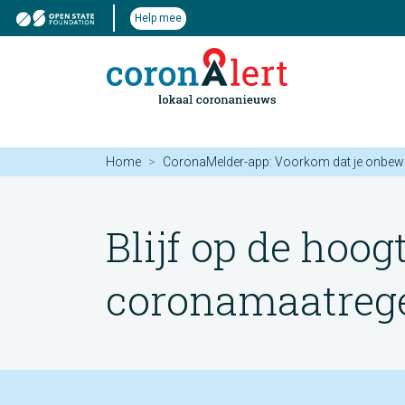
Help mee
Home
CoronaMelder-app: Voorkom dat je onbew
Blijf op de hoog
coronamaatregel