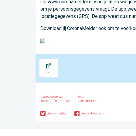
Op www.coronamelder.nl vind je alles wat je w
om je persoonsgegevens vraagt. De app weet 
locatiegegevens (GPS). De app weet dus niet 
Download jij CoronaMelder ook om te voork
Bron
Gepubliceerd op:
Bron
16 okt. 2020 02:00:00
hellendoorn.nl
Deel op Twitter
Deel op Facebook