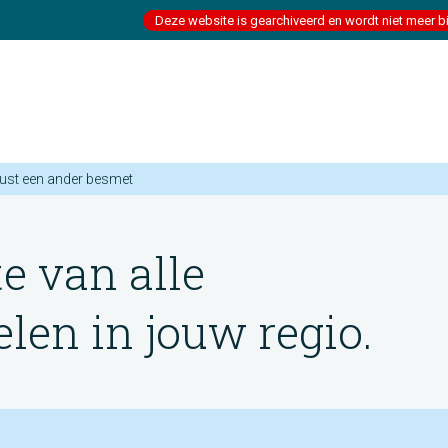
Deze website is gearchiveerd en wordt niet meer b
ust een ander besmet
te van alle
en in jouw regio.