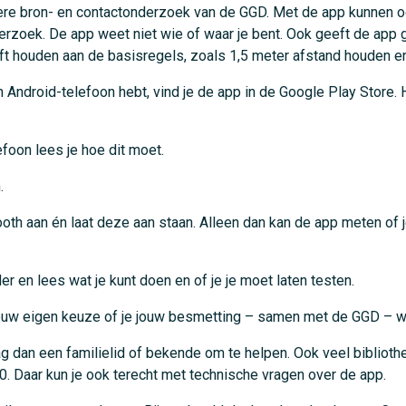
liere bron- en contactonderzoek van de GGD. Met de app kunnen
derzoek. De app weet niet wie of waar je bent. Ook geeft de app
blijft houden aan de basisregels, zoals 1,5 meter afstand houden 
Android-telefoon hebt, vind je de app in de Google Play Store. 
efoon lees je hoe dit moet.
.
etooth aan én laat deze aan staan. Alleen dan kan de app meten of
 en lees wat je kunt doen en of je je moet laten testen.
t jouw eigen keuze of je jouw besmetting – samen met de GGD – wi
ag dan een familielid of bekende om te helpen. Ook veel bibliothe
 Daar kun je ook terecht met technische vragen over de app.