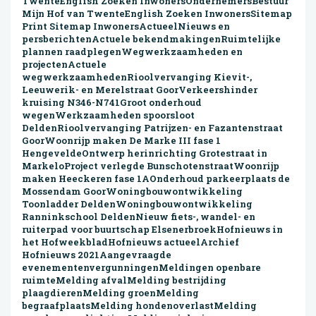
TwenteEnglish Zoeken InwonersOndernemersBestuur
Mijn Hof van TwenteEnglish Zoeken InwonersSitemap
Print Sitemap InwonersActueelNieuws en
persberichtenActuele bekendmakingenRuimtelijke
plannen raadplegenWegwerkzaamheden en
projectenActuele
wegwerkzaamhedenRioolvervanging Kievit-,
Leeuwerik- en Merelstraat GoorVerkeershinder
kruising N346-N741Groot onderhoud
wegenWerkzaamheden spoorsloot
DeldenRioolvervanging Patrijzen- en Fazantenstraat
GoorWoonrijp maken De Marke III fase 1
HengeveldeOntwerp herinrichting Grotestraat in
MarkeloProject verlegde BunschotenstraatWoonrijp
maken Heeckeren fase 1AOnderhoud parkeerplaats de
Mossendam GoorWoningbouwontwikkeling
Toonladder DeldenWoningbouwontwikkeling
Ranninkschool DeldenNieuw fiets-, wandel- en
ruiterpad voor buurtschap ElsenerbroekHofnieuws in
het HofweekbladHofnieuws actueelArchief
Hofnieuws 2021Aangevraagde
evenementenvergunningenMeldingen openbare
ruimteMelding afvalMelding bestrijding
plaagdierenMelding groenMelding
begraafplaatsMelding hondenoverlastMelding