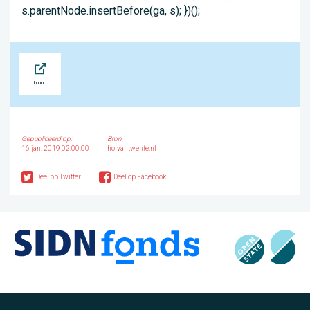
Bron
Gepubliceerd op:
Bron
16 jan. 2019 02:00:00
hofvantwente.nl
Deel op Twitter
Deel op Facebook