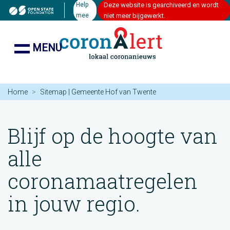
Help
Deze website is gearchiveerd en wordt
mee
niet meer bijgewerkt.
MENU
Home
Sitemap | Gemeente Hof van Twente
Blijf op de hoogte van
alle
coronamaatregelen
in jouw regio.