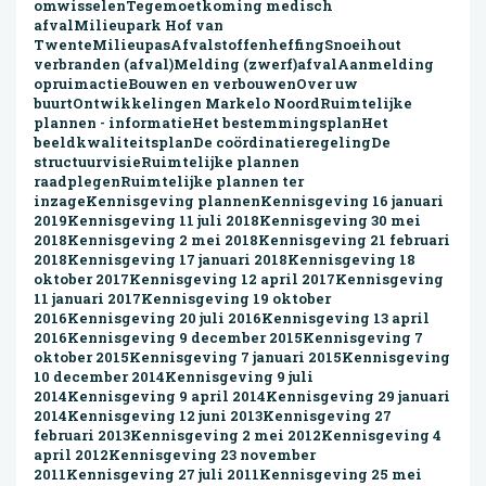
omwisselenTegemoetkoming medisch
afvalMilieupark Hof van
TwenteMilieupasAfvalstoffenheffingSnoeihout
verbranden (afval)Melding (zwerf)afvalAanmelding
opruimactieBouwen en verbouwenOver uw
buurtOntwikkelingen Markelo NoordRuimtelijke
plannen - informatieHet bestemmingsplanHet
beeldkwaliteitsplanDe coördinatieregelingDe
structuurvisieRuimtelijke plannen
raadplegenRuimtelijke plannen ter
inzageKennisgeving plannenKennisgeving 16 januari
2019Kennisgeving 11 juli 2018Kennisgeving 30 mei
2018Kennisgeving 2 mei 2018Kennisgeving 21 februari
2018Kennisgeving 17 januari 2018Kennisgeving 18
oktober 2017Kennisgeving 12 april 2017Kennisgeving
11 januari 2017Kennisgeving 19 oktober
2016Kennisgeving 20 juli 2016Kennisgeving 13 april
2016Kennisgeving 9 december 2015Kennisgeving 7
oktober 2015Kennisgeving 7 januari 2015Kennisgeving
10 december 2014Kennisgeving 9 juli
2014Kennisgeving 9 april 2014Kennisgeving 29 januari
2014Kennisgeving 12 juni 2013Kennisgeving 27
februari 2013Kennisgeving 2 mei 2012Kennisgeving 4
april 2012Kennisgeving 23 november
2011Kennisgeving 27 juli 2011Kennisgeving 25 mei