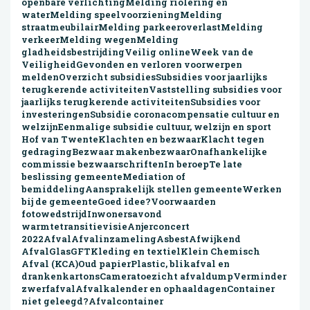
openbare verlichtingMelding riolering en
waterMelding speelvoorzieningMelding
straatmeubilairMelding parkeeroverlastMelding
verkeerMelding wegenMelding
gladheidsbestrijdingVeilig onlineWeek van de
VeiligheidGevonden en verloren voorwerpen
meldenOverzicht subsidiesSubsidies voor jaarlijks
terugkerende activiteitenVaststelling subsidies voor
jaarlijks terugkerende activiteitenSubsidies voor
investeringenSubsidie coronacompensatie cultuur en
welzijnEenmalige subsidie cultuur, welzijn en sport
Hof van TwenteKlachten en bezwaarKlacht tegen
gedragingBezwaar makenbezwaarOnafhankelijke
commissie bezwaarschriftenIn beroepTe late
beslissing gemeenteMediation of
bemiddelingAansprakelijk stellen gemeenteWerken
bij de gemeenteGoed idee?Voorwaarden
fotowedstrijdInwonersavond
warmtetransitievisieAnjerconcert
2022AfvalAfvalinzamelingAsbestAfwijkend
AfvalGlasGFTKleding en textielKlein Chemisch
Afval (KCA)Oud papierPlastic, blikafval en
drankenkartonsCameratoezicht afvaldumpVerminder
zwerfafvalAfvalkalender en ophaaldagenContainer
niet geleegd?Afvalcontainer