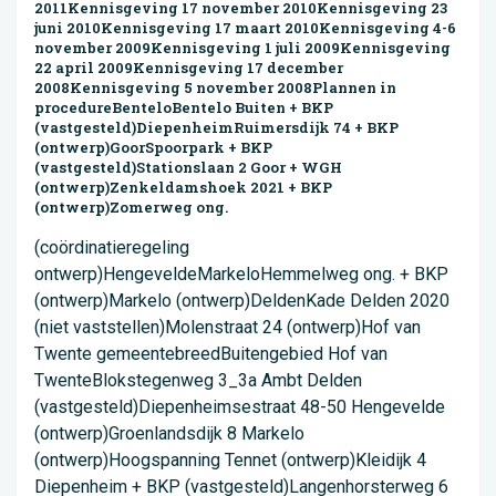
2011Kennisgeving 17 november 2010Kennisgeving 23
juni 2010Kennisgeving 17 maart 2010Kennisgeving 4-6
november 2009Kennisgeving 1 juli 2009Kennisgeving
22 april 2009Kennisgeving 17 december
2008Kennisgeving 5 november 2008Plannen in
procedureBenteloBentelo Buiten + BKP
(vastgesteld)DiepenheimRuimersdijk 74 + BKP
(ontwerp)GoorSpoorpark + BKP
(vastgesteld)Stationslaan 2 Goor + WGH
(ontwerp)Zenkeldamshoek 2021 + BKP
(ontwerp)Zomerweg ong.
(coördinatieregeling ontwerp)HengeveldeMarkeloHemmelweg ong. + BKP (ontwerp)Markelo (ontwerp)DeldenKade Delden 2020 (niet vaststellen)Molenstraat 24 (ontwerp)Hof van Twente gemeentebreedBuitengebied Hof van TwenteBlokstegenweg 3_3a Ambt Delden (vastgesteld)Diepenheimsestraat 48-50 Hengevelde (ontwerp)Groenlandsdijk 8 Markelo (ontwerp)Hoogspanning Tennet (ontwerp)Kleidijk 4 Diepenheim + BKP (vastgesteld)Langenhorsterweg 6 + BKP (ontwerp)Proodsweg 7 Ambt Delden (ontwerp)Rijssenseweg 18 Markelo (ontwerp)Veegplan 2019 + BKP + WGH (vastgesteld)Veegplan 2020 + BKP + WGH (vastgesteld)Plannen onherroepelijkBenteloBenteloBeukenlaan ongStructuurvisie Bentelo 2030DiepenheimDiepenheim 2015 + beeldkwaliteitsplanHet Elferink 8 + beeldkwaliteitsplanPeckedammerstraat 15Raadhuisstraat 32aHaaksbergerstraat 45GoorDe Whee e.o.Deldensestraat 37-39GoorGoor Centrum e.o.Goor-NoordGoor-OostHavenHengevelderstraat 29-37Jumbo e.o. + beeldkwaliteitsplanStructuurvisie Goor 2025Voorbereidingsbesluit gebied Kerkstraat/Wheeme 2021ZenkeldamshoekZenkeldamshoek 2017HengeveldeDe Marke III + beeldkwaliteitsplanDe Marke III 2e fase + beeldkwaliteitsplanDiepenheimsestraat 2-4 en 4aGoorsestraat ongHaaksbergerstraat 2HengeveldeNeedsestraat ongStructuurvisie HengeveldeWegdam eoWegdam 3Wegdam uitbreiding 2018 + beeldkwaliteitsplanWeth. Goselinkstraat ong.MarkeloBurg. Beaufortplein 6, 10 en 11, MarkeloBurg. Beaufortplein 5Grotestraat 2Grotestraat 11HerikereswegMarkelo-OostMarkelo-WestMarkelo-NoordRijssenseweg 1Rijssenseweg 6Roosdomsweg 6-8Structuurvisie MarkeloDeldenBrinkweg 28Delden-NoordDelden-Zuid 2015Hassinkstraat ong. + beeldkwaliteitsplanKade DeldenPeperkampweg coördinatieregelingRessingplein 2 + beeldkwaliteitsplanStrookappe ong.St. Elisabeth coördinatiergeling + aanvulling op de welstandsnotaHof van Twente gemeentebreedOntheffingsregeling kernenReparatieregeling IReparatieregeling IIBuitengebied Hof van Twente1e Broekweg 4 DiepenheimAlmelosestraat 9, 11 en 15, Ambt DeldenBentelosestraat 22, HengeveldeBoswinkelsweg 4, MarkeloBreddendijk 2, MarkeloBrikkenweg 6, MarkeloBuitengebied Hof van TwenteDekkersveldweg 2-4, Ambt DeldenDeldensestraat ong. Goor + beeldkwaliteitsplanDeldensestraat 69-71, Goor + beeldkwaliteitsplanDeldensestraat 111, GoorDorreweg 2a, Ambt DeldenEnkelaarsweg ong. Markelo + beeldkwaliteitsplanEnkelaarsweg 5, MarkeloErve Lankheet, BenteloErve Lankheet 2018, BenteloEschmolen, Delden + aanvulling op de welstandsnotaEschweg 1a, BenteloEsweg 4, MarkeloGorsveldweg 13, HengeveldeHagenweg 1, Ambt DeldenHagmolenweg 13, BenteloHerikerweg 31, Markelo + beeldkwaliteitsplanHoltkampsweg 6, Ambt DeldenIndustrieterrein Twentekanaal, MarkeloKooidijk 11, MarkeloLandgoed Azelo, Ambt Delden + aanvulling op de welstandsnotaLandgoed Warmelo, DiepenheimLangestraat 120, DeldenLarenseweg 34-34a, MarkeloLarenseweg 45, MarkeloLochemseweg 14, MarkeloMarkeloseweg 80, Goor + beeldkwaliteitsplanNatuurontwikkeling Deldenerbroek, Ambt DeldenOelerweg 2-4, Ambt DeldenOude Borculoseweg 11, Diepenheim + aanvulling op de welstandsnotaOude Goorseweg ong. DiepenheimPotdijk 7, MarkeloPotdijk 10-12, MarkeloPlasdijk 6, Markelo + beeldkwaliteitsplanRoosdomsweg ong., Markelo en Tankinksweg 1, Ambt DeldenRijksweg 30, Ambt DeldenRijssenseweg 6, Ambt DeldenRijssenseweg 35 MarkeloSlagendijk, MarkeloSlaghekkenweg 1b, BenteloSlotsweg 11 e.o., HengeveldeStokkumerweg ong., MarkeloStokkumerweg 25, MarkeloStructuurvisie Landelijk gebied Hof van TwenteTwickelerweg 3 Ambt DeldenVeegplan 2018WBS-weg ong., Ambt DeldenWBS-weg 7 Ambt DeldenWeldam 2018 + beeldkwaliteitsplanWesterflierweg ong., MarkeloWorsinkweg 2, MarkeloZonnepark 't Rikkerink + beeldkwaliteitsplanBouwkavelsVergunningenAsbest van het dak verwijderenGemeentelijke subsidie sanering asbestdakenKaarten subsidie sanering asbestdakenProjectbureau BASOntwikkelingen terrein Twentse StoomblekerijHuisnummer aanvragenOpvragen bouw- en milieudossiersHandhavingErfgoedErfgoedbeleidErfgoedcommissie Hof van TwenteMonumentenlijstSubsidies en leningenFunerair erfgoedArcheologiebeleidOpen monumentendagWelstandAansluiten rioolBodemBodem- en asbestbeleidBodeminformatie opvragenBodemenergiesystemenOndergrondse tank verwijderenOmgevingswetDuurzaamheidDuurzaamheid in Hof van TwenteHofpowerHomeOver HofpowerJaarprogramma per themaAanmeldenPrentenboek Bic & LevSamenwerkingenScholen in Hof van TwenteNieuws & foto'sContactDownloadsWaarom energieneutraal?InwonersOndernemersEnergiefondsSubsidies duurzaamheidWarmtefoto-actieVeelgestelde vragen warmtefoto-actieVeelgestelde vragenGeboorte, huwelijk en overlijdenTrouwen en geregistreerd partnerschapMelding huwelijk / geregistreerd partnerschapVerklaring van huwelijksbevoegdheidAangifte geboorteErkennen kindRegistratie levenloos geboren kindAangifte overlijdenAanvraag begrafenisBegraafplaatsenGrafrechten en kostenAanvraag vergunning gedenktekenWijziging naamgebruikGemeentelijke belastingenVeelgestelde vragen belastingenMijnOverheidDigitale belastingbalieOnroerende zaakbelastingen (OZB)WOZ-beschikkingWOZ-waarde opzoeken?Bezwaar indienenAutomatische incassoAfvalstoffenheffingRioolheffingBijsluiters gemeentelijke belastingenBijsluiter gemeentelijke belastingen 2021KwijtscheldingUitstel aanvragen gemeentelijke belastingenToeristenbelastingForensenbelastingBedrijveninvesteringszone GoorScheepvaartrechtenPrecariobelastingHondenbelastingPaspoort, rijbewijs en uittrekselsPaspoortTweede paspoortVluchtelingenpaspoortVreemdelingenpaspoortIdentiteitskaartRijbewijsID-coverBewijs van in leven zijnLegalisatie handtekeningUittreksel burgerlijke standUittreksel Basisregistratie Personen (BRP)Verklaring Omtrent het Gedrag (VOG)Vermissing reisdocumentNederlander worden door naturalisatieNederlander worden door optieSport, cultuur en recreatieEvenement OrganiserenEvenement meldenEvenementenvergunningVooraankondiging evenementenAankondiging op digitale evenementenportaalbordenBingobijeenkomst meldenDemonstratie of betogingLoterij organiserenPaasvuurOptreden straatartiestVerkeersregelaarsCollecteren of geld inzamelenMelding brandveilig gebruik tijdelijk bouwwerkOntheffing zwak alcoholische drankenCultuurBibliotheek en mediaCultureel erfgoedKunstMuziek, cultuur en educatieTheaterwerkSporten in Hof van TwenteHofactiefZwembadenAccommodatiesVerhuur sportaccommodaties en multifunctionele voorzieningenHof beweegakkoordVerkeer en vervoerActuele wegwerkzaamhedenParkerenGladheid en strooiroutesVerkeersbeleidOpenbare laadpalenOnderwaterscherm openbare laadpalenCaravan parkeren op de openbare wegMelding verkeerOntheffing personenvervoer in aanhangwagen/huifkar achter motorvoertuigWonenVerhuizing doorgevenBouwkavelsBeheer openbare ruimteBuitengebiedAgenda agrarische sectorMogelijkheden in het buitengebied: ruimte voor ontwikkelingToekomstgerichte ervenPlatform Stil LeedGroenloketSloopvouchersVeegplan buitengebiedLandschapsontwikkelings-planLEADER PlattelandsontwikkelingMineral Valley TwenteStructuurvisie buitengebiedDe Groene MetropoolP10 Netwerk grote plattelandsgemeentenGroenbeheerGroenbeheer 2021GroenbeheerplanGroenstructuurplanMonumentale bomenlijstGroenloketNieuwsbrievenOns BuitengebiedKleur-rijk-levenPilot bloemrijke akkerranden boerenlandBloemrijke biodiverse bermen realiseren door ecologisch bermbeheerNatuurvriendelijke WADI'sOngewenste plantensoortenVeelgestelde vragen ongewenste plantensoortenWijkbeheerNee-ja of nee-nee stickerRestgrondenTijdelijke verhuur woningTijdelijke bewoning recreatiewoningStartersleningCollectief Particulier Opdrachtgeverschap (CPO)WoonbeleidPlanschadeMilieuVeiligheid en openbare ordeRisico's en noodsituatiesInbrekers gaan niet met vakantieInbraakpreventieHuurwoningenWoonwagensWerk en inkomenHeeft u hulp nodig?Brievenhulp en hulp met taalHulp bij administratie en schuldenHeeft u hulp nodig?Schuldhulpverlening (Stadsbank)VoedselbankInformatiepunt digitale overheidAan het werkOp zoek naar betaald werkVrijwilligerswerkUitstroompremieIndividuele studietoeslagFinanciële ondersteuning voor ondernemersLoonkostensubsidieLoonkostenvoordeelWerken bij de gemeenteUitkeringenComputerstoring en uitkeringBijstandsuitkeringUitkering jongeren t/m 26 jaarUitkering vanaf 27 jaar tot aan pensioenOudere en arbeidsongeschikte werklozenInformatie ParticipatiewetInformatie IOAW en IOAZRegelingen bij laag inkomenLaag inkomen? Er kan meer dan je denkt!Bijzondere bijstandChronisch zieken en gehandicaptenBijzondere bijstand voor gezinnen met kinderenParticipatiefonds sport, cultuur en recreatieCollectieve aanvullende zorgverzekeringIndividuele inkomenstoeslagBeleidsregels en verordeningenWetteksten, verordeningen en beleidsregels werk en inkomenOndernemersNieuwsNieuwsbrievenOndernemend Hof van TwenteAdvies en begeleiding bij succesvol ondernemenBezoek college aan bedrijvenBedrijveninvesteringszone centrum GooreHerkenningInnoverenNetwerkenOndernemerspleinSubsidie voor ondernemersFlyer Ondernemen in Hof van TwenteOndernemersonderzoeken 2020Sociaal Economische VisieSociaal ondernemerschapScheepvaartrechtenInformatieplicht Energiebesparende MaatregelenInkoop en aanbestedingAanbestedingsbeleidSocial Return On Investment (SROI)Inkoopkalender Hof van TwenteGroslijstensystematiekInkoopadviseurVoorwaarden indienen (E-)facturenBedrijf starten en voerenAfval van bedrijvenGroeien met uw bedrijf?Advies en begeleiding bij succesvol startenBedrijf aan huisReclame maken of plaatsenDetailhandelGemeentelijke belastingenHorecavergunning of -ontheffingOntheffing zwak alcoholhoudende drankenDrank- en horecavergunningVergunning speelautomatenOntheffing sluitingsuur horecabedrijvenTerras exploiterenMelding overschrijding geluidsnormenReclameStandplaatsvergunning aanvragenVentvergunningStandplaats weekmarkt aanvragenTransport gevaarlijke stoffenWOZ-beschikking online inzienKlacht indienenBezwaarschrift AWB indienenGebruik openbare straatRioolaansluitingKansspelvergunning aanvragenEvenementenvergunning aanvragenBuitengebiedBouwen en verbouwenRuimtelijke plannenVergunningenOpvragen bouw- en milieudossiersHandhavingWelstandAansluiten rioolBodemBedrijventerreinen