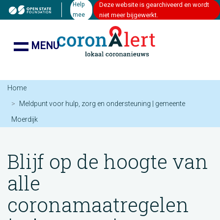
Help
Deze website is gearchiveerd en wordt
mee
niet meer bijgewerkt.
MENU
Home
Meldpunt voor hulp, zorg en ondersteuning | gemeente
Moerdijk
Blijf op de hoogte van
alle
coronamaatregelen